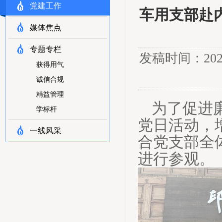
党建工作
车用支部赴
媒体焦点
专题专栏
发稿时间：20
获得用气
诚信合规
精益管理
为了促进
学标杆
党日活动，
一线风采
合党支部全
进行参观。